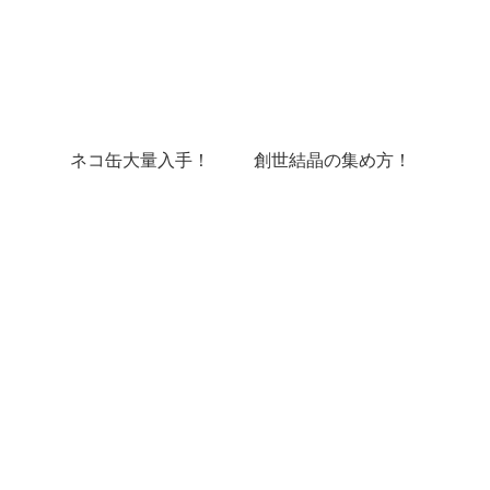
ネコ缶大量入手！
創世結晶の集め方！