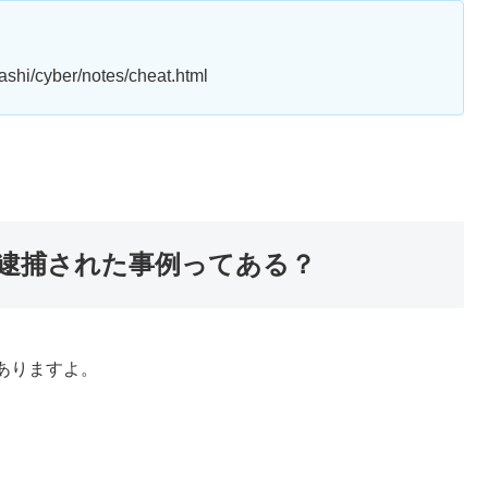
rashi/cyber/notes/cheat.html
逮捕された事例ってある？
ありますよ。