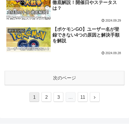
徹底解説！開催日やステータス
は？
2024.09.29
【ポケモンGO】ユーザー名が登
ポケモンGO
録できない4つの原因と解決手順
を解説
2024.09.28
次のページ
次
1
2
3
…
11
へ