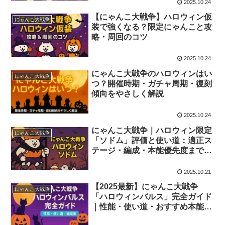
2025.10.24
【にゃんこ大戦争】ハロウィン仮
にゃんこ大戦争
装で強くなる？限定にゃんこと攻
略・周回のコツ
2025.10.24
にゃんこ大戦争のハロウィンはい
にゃんこ大戦争
つ？開催時期・ガチャ周期・復刻
傾向をやさしく解説
2025.10.24
にゃんこ大戦争｜ハロウィン限定
にゃんこ大戦争
「ソドム」評価と使い道：適正ス
テージ・編成・本能優先度まで完
全ガイド
2025.10.21
【2025最新】にゃんこ大戦争
にゃんこ大戦争
「ハロウィンバルス」完全ガイド
｜性能・使い道・おすすめ本能と
編成例