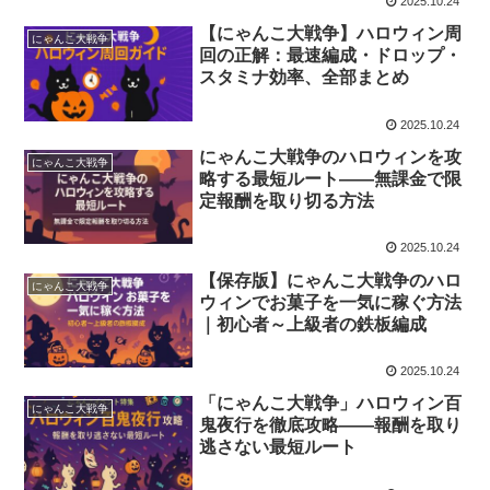
2025.10.24
【にゃんこ大戦争】ハロウィン周
にゃんこ大戦争
回の正解：最速編成・ドロップ・
スタミナ効率、全部まとめ
2025.10.24
にゃんこ大戦争のハロウィンを攻
にゃんこ大戦争
略する最短ルート——無課金で限
定報酬を取り切る方法
2025.10.24
【保存版】にゃんこ大戦争のハロ
にゃんこ大戦争
ウィンでお菓子を一気に稼ぐ方法
｜初心者～上級者の鉄板編成
2025.10.24
「にゃんこ大戦争」ハロウィン百
にゃんこ大戦争
鬼夜行を徹底攻略――報酬を取り
逃さない最短ルート