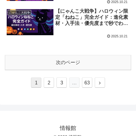
2025.10.21
【にゃんこ大戦争】ハロウィン限
にゃんこ大戦争
定「ねねこ」完全ガイド：進化素
材・入手法・優先度まで秒でわか
る
2025.10.21
次のページ
次
1
2
3
…
63
へ
情報館