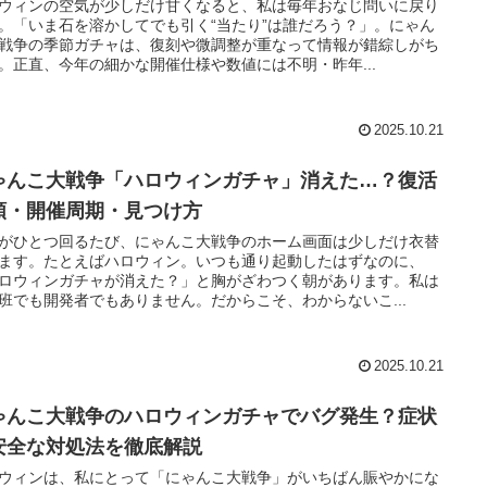
ウィンの空気が少しだけ甘くなると、私は毎年おなじ問いに戻り
。「いま石を溶かしてでも引く“当たり”は誰だろう？」。にゃん
戦争の季節ガチャは、復刻や微調整が重なって情報が錯綜しがち
。正直、今年の細かな開催仕様や数値には不明・昨年...
2025.10.21
ゃんこ大戦争「ハロウィンガチャ」消えた…？復活
順・開催周期・見つけ方
がひとつ回るたび、にゃんこ大戦争のホーム画面は少しだけ衣替
ます。たとえばハロウィン。いつも通り起動したはずなのに、
ロウィンガチャが消えた？」と胸がざわつく朝があります。私は
班でも開発者でもありません。だからこそ、わからないこ...
2025.10.21
ゃんこ大戦争のハロウィンガチャでバグ発生？症状
安全な対処法を徹底解説
ウィンは、私にとって「にゃんこ大戦争」がいちばん賑やかにな