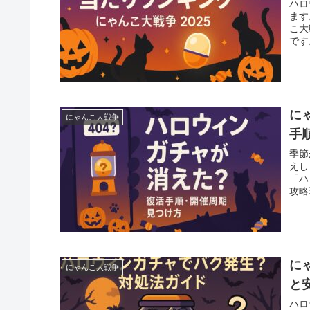
ハロ
ます
こ大
です
に
にゃんこ大戦争
手
季節
えし
「ハ
攻略
に
にゃんこ大戦争
と
ハロ