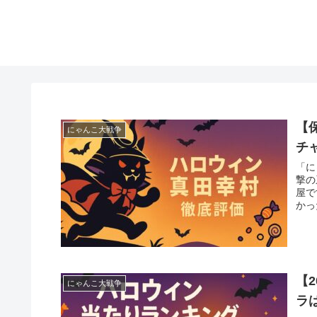
【
にゃんこ大戦争
チ
「に
撃の
屋で
かっ
【
にゃんこ大戦争
ラ