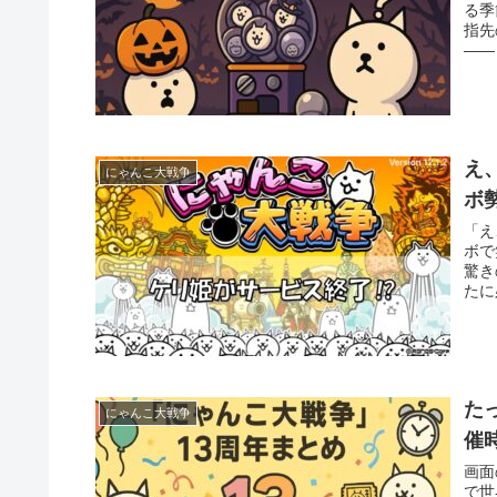
る季
指先
――
え
にゃんこ大戦争
ボ
「え
ボで
驚き
たに
た
にゃんこ大戦争
催
画面
で世