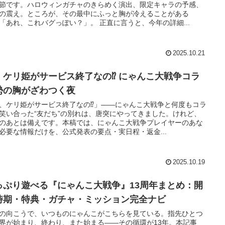
節です。ハロウィンガチャのきらめく演出、限定キャラの予感、
の震え。ところが、その最中にふっと胸が冷えることがある
「あれ、これバグっぽい？」。 正直に言うと、今年の詳細...
2025.10.21
、ケリ姫がサービス終了なの⁉ にゃんこ大戦争コラ
勢の胸がざわつく夜
、ケリ姫がサービス終了なの⁉」――にゃんこ大戦争と何度もコラ
笑い合った“友だち”の別れは、唐突にやってきました。けれど、
のあとは備えです。本稿では、にゃんこ大戦争プレイヤーのあな
必要な情報だけを、公式発表の要点・実日程・返金...
2025.10.19
っぷり遊べる『にゃんこ大戦争』13周年まとめ：開
時期・特典・ガチャ・ミッション完全ナビ
の向こうで、いつものにゃんこがこちらを見ている。指先ひとつ
界が始まり、終わり、また始まる——その循環が13年。本記事