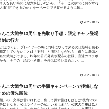
そんな長い時間に敬意を払いながら、「今、この瞬間に何をすれ
大限“得”できるのか」を一ページで見渡せるように編...
2025.10.19
ゃんこ大戦争13周年を先取り予想：限定キャラ登場
復刻の行方
月が近づくと、プレイヤーの胸に同時にやって来るのは期待と用心
確定していないことは「不明」と明記しながらも、僕らは準備と
名の武装ができる。昨年の公式発表や配布の仕様、直近のコラボ
から、今年の「読むべき風」を丹念に拾い集めたい。...
2025.10.17
ゃんこ大戦争13周年の半額キャンペーンで後悔しな
ための優先順位
額」の二文字は甘いけれど、焦って押す指はしばしば“後悔”のス
チにもなる。私はライターの私。いまはまだ、公式の全貌は見え
ない。だからこそ、わからないものは「わからない」と明記し、