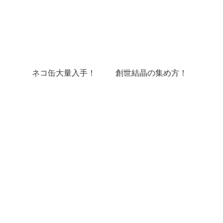
ネコ缶大量入手！
創世結晶の集め方！