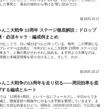
した事実と、過去の傾向から導ける“堅い読み”だけ...
2025.10.17
ゃんこ大戦争 13周年 ステージ徹底解説：ドロップ
酬・必須キャラ・編成例まとめ
のむこうで、白い城がぽつんと待っている。毎年、この季節にな
プレイヤーは自然と「今年のにゃんこ大戦争 13周年 ステージは
来る？」と胸の奥がそわそわし始める。まず何より大事なのは、
情報と未確定情報を切り分けること。そして、わか...
2025.10.17
ゃんこ大戦争の13周年を走り切る——周回効率を底
げする編成とルート
では「13周年×周回」という一点にフォーカスし、今日からでき
備と、開催直前〜開催中にやるべき手順を整理していきます。ま
初に大切な約束をひとつ。現時点（2025年10月16日）で公式に確