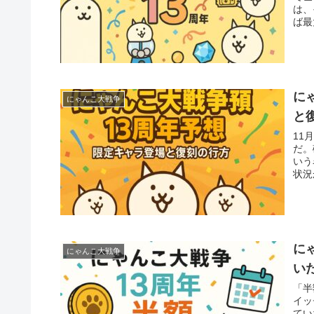
は、
ば最
に
にゃんこ大戦争
と
11
だ。
いう
状況
に
にゃんこ大戦争
い
「半
イッ
てい