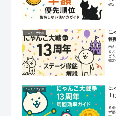
確定
に
にゃんこ大戦争
報
画面
ると
どう
確定
に
にゃんこ大戦争
上
ここ
る準
ず最