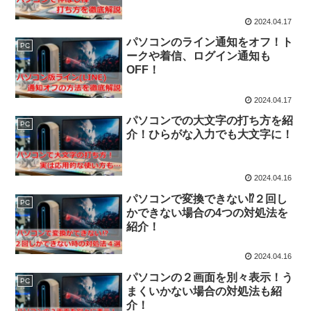
2024.04.17
パソコンのライン通知をオフ！ト
PC
ークや着信、ログイン通知も
OFF！
2024.04.17
パソコンでの大文字の打ち方を紹
PC
介！ひらがな入力でも大文字に！
2024.04.16
パソコンで変換できない⁉２回し
PC
かできない場合の4つの対処法を
紹介！
2024.04.16
パソコンの２画面を別々表示！う
PC
まくいかない場合の対処法も紹
介！