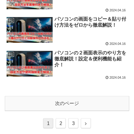
2024.04.16
パソコンの画面をコピー＆貼り付
PC
け方法をゼロから徹底解説！
2024.04.16
パソコンの２画面表示のやり方を
PC
徹底解説！設定＆便利機能も紹
介！
2024.04.16
次のページ
次
1
2
3
へ