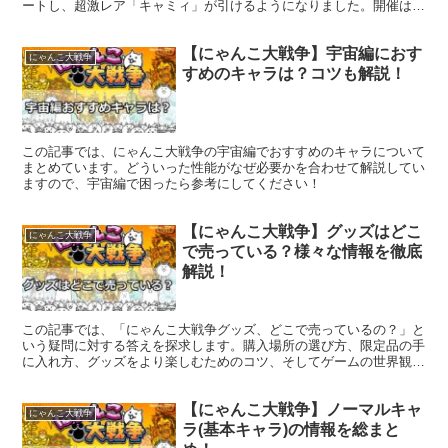
ートし、超激レア「キャミィ」が引けるようになりました。開催は
2025年10月3日11:00〜10月20日10:59。今回...
【にゃんこ大戦争】宇宙編におす
にゃんこ大戦争
すめのキャラは？コツも解説！
この記事では、にゃんこ大戦争の宇宙編でおすすめのキャラについて
まとめています。どういった性能がなぜ必要かを合わせて解説してい
ますので、宇宙編で困ったら参考にしてください！
【にゃんこ大戦争】グッズはどこ
にゃんこ大戦争
で売っている？様々な情報を徹底
解説！
この記事では、「にゃんこ大戦争グッズ、どこで売っているの？」と
いう疑問に対する答えを探求します。購入場所の選び方、限定品の手
に入れ方、グッズをより楽しむためのコツ、そしてゲームの世界観と
グッズの関係について詳しく解説しています。これらの情報を通じ
て、にゃんこ大戦争グッズの魅力を深く理解する手助けとなるでしょ
【にゃんこ大戦争】ノーマルキャ
う。
にゃんこ大戦争
ラ(基本キャラ)の情報を総まと