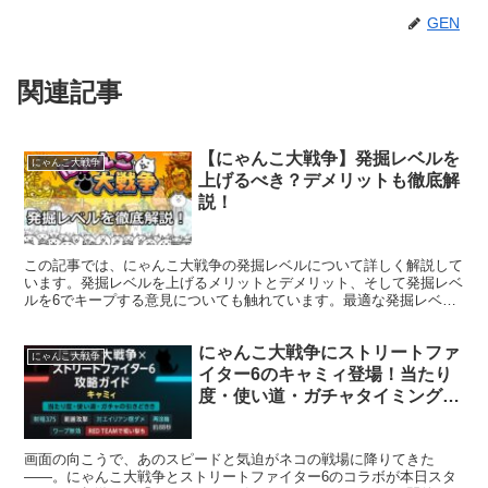
GEN
関連記事
【にゃんこ大戦争】発掘レベルを
にゃんこ大戦争
上げるべき？デメリットも徹底解
説！
この記事では、にゃんこ大戦争の発掘レベルについて詳しく解説して
います。発掘レベルを上げるメリットとデメリット、そして発掘レベ
ルを6でキープする意見についても触れています。最適な発掘レベル
の設定方法についても考察しています。
にゃんこ大戦争にストリートファ
にゃんこ大戦争
イター6のキャミィ登場！当たり
度・使い道・ガチャタイミング完
全ガイド
画面の向こうで、あのスピードと気迫がネコの戦場に降りてきた
――。にゃんこ大戦争とストリートファイター6のコラボが本日スタ