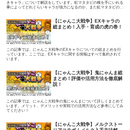
きキャラ」について解説をしています。虹マタタビの種を手にいれる
事によってどれぐらいキャラが強力になるのか、また虹マタタビの種
を入手する方法やそのステージ攻略方法をまとめておりますので、ぜ
ひ参考にしてみてください。
【にゃんこ大戦争】EXキャラの
にゃんこ大戦争
総まとめ！入手・育成の虎の巻！
この記事では、にゃんこ大戦争のEXキャラについての総まとめを行
っています。ここでは、EXキャラに関する情報はすべて集約されて
います。
【にゃんこ大戦争】鬼にゃんま総
にゃんこ大戦争
まとめ！評価や活用方法を徹底解
説！
この記事では、にゃんこ大戦争の鬼にゃんまについて詳しくまとめて
います。メリット、デメリットや実戦での活用方法など参考にしてみ
てください！
【にゃんこ大戦争】メルクストー
にゃんこ大戦争