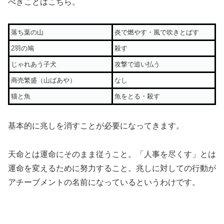
べきことはこちら。
落ち葉の山
炎で燃やす・風で吹きとばす
2羽の鳩
殺す
じゃれあう子犬
攻撃で追い払う
商売繁盛（山ばあや）
なし
猫と魚
魚をとる・殺す
基本的に兆しを消すことが必要になってきます。
天命とは運命にそのまま従うこと。「人事を尽くす」とは
運命を変えるために努力すること。兆しに対しての行動が
アチーブメントの名前になっているというわけです。