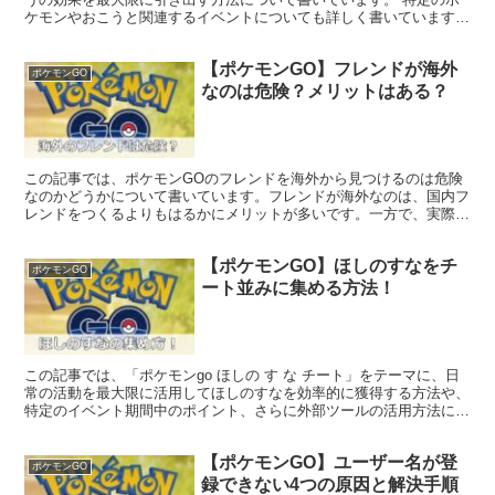
ケモンやおこうと関連するイベントについても詳しく書いていますの
で是非参考にしてみてください。
【ポケモンGO】フレンドが海外
ポケモンGO
なのは危険？メリットはある？
この記事では、ポケモンGOのフレンドを海外から見つけるのは危険
なのかどうかについて書いています。フレンドが海外なのは、国内フ
レンドをつくるよりもはるかにメリットが多いです。一方で、実際に
起きたトラブルもあるので、注意点を交えながら説明します。記事後
半では海外フレンドをつくるメリットを4点紹介しつつ、海外フレン
【ポケモンGO】ほしのすなをチ
ドのつくり方も解説しておりますので、ぜひ読んでみてくださいね。
ポケモンGO
ート並みに集める方法！
この記事では、「ポケモンgo ほしの す な チート」をテーマに、日
常の活動を最大限に活用してほしのすなを効率的に獲得する方法や、
特定のイベント期間中のポイント、さらに外部ツールの活用方法につ
いて詳しく解説しています。
【ポケモンGO】ユーザー名が登
ポケモンGO
録できない4つの原因と解決手順