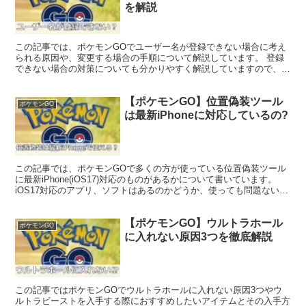
を解説
この記事では、ポケモンGOでユーザー名が登録できない場合に考え
られる原因や、変更する場合の手順について解説しています。 登録
できない場合の対策についても分かりやすく解説していますので、ぜ
ひ参考にしてみてください。
【ポケモンGO】位置偽装ツール
ポケモンGO
は最新iPhoneに対応しているの?
この記事では、ポケモンGOで多くの方が使っている位置偽装ツール
に最新iPhone(iOS17)対応のものがあるかについて書いています。
iOS17対応のアプリ、ソフトはあるのかどうか、使っても問題ないか
どうかについて解説しています。是非参考にしてみてください。
【ポケモンGO】ウルトラホール
ポケモンGO
に入れない原因3つを徹底解説
この記事ではポケモンGOでウルトラホールに入れない原因3つやウ
ルトラビーストを入手する際におすすめしたいアイテムとその入手方