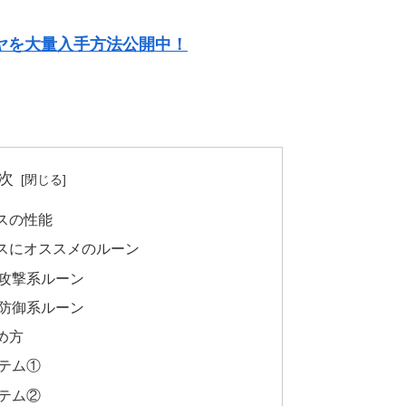
ヤを大量入手方法公開中！
次
スの性能
スにオススメのルーン
攻撃系ルーン
防御系ルーン
め方
テム①
テム②