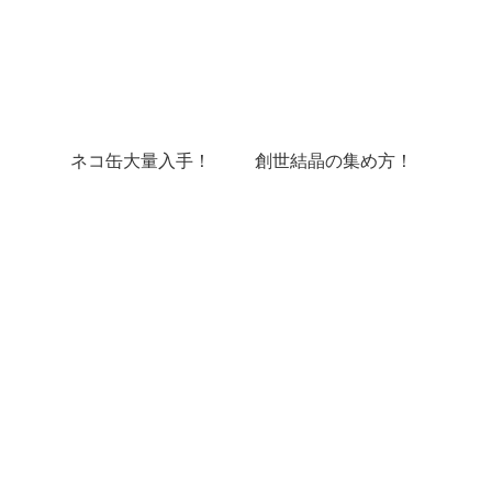
ネコ缶大量入手！
創世結晶の集め方！