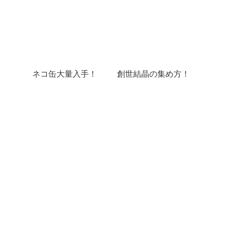
ネコ缶大量入手！
創世結晶の集め方！