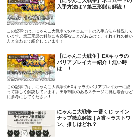
【にゃんこ大戦争】ネコムートの
にゃんこ大戦争
入手方法は？第三形態も解説！
この記事では、にゃんこ大戦争でのネコムートの入手方法を解説して
います。第三形態の解放にも必要なことがあるので、それぞれの使い
方と合わせて紹介しています！
【にゃんこ大戦争】EXキャラの
にゃんこ大戦争
バリアブレイカー紹介！無い時
は…！
この記事では、にゃんこ大戦争のEXキャラのバリアブレイカーに絞
って詳しく解説しています。出撃制限のあるステージに挑む場合など
に参考にしてください！
にゃんこ大戦争 一番くじ ライン
にゃんこ大戦争
ナップ徹底解説｜A賞～ラストワ
ン、推しはどれ？