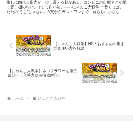
推しに触れる指先が、少し震える朝がある。コンビニの自動ドアが開
く音、棚の匂い、そして白い箱。――にゃんこ大戦争 一番くじは、
ただの“くじ”じゃない。A賞からラストワンまで、暮らしに小さな歓
声を連れてくる儀式だ。本記事は、発売日・価格・取扱店...
【にゃんこ大戦争】NPのおすすめの集ま
方＆使い方を解説！
【にゃんこ大戦争】ネコフラワーを第三
形態へ！入手方法も徹底解説！
ホーム
にゃんこ大戦争