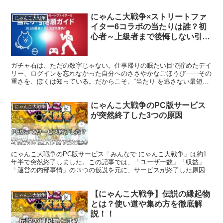
にゃんこ大戦争×ストリートファ
にゃんこ大戦争
イター6コラボの当たりは誰？初
心者～上級者まで後悔しない引き
順ガイド
ガチャ石は、ただの数字じゃない。仕事帰りの眠たい目で貯めたデイ
リー、ログインを忘れなかった自分へのささやかなごほうび――その
重さを、ぼくは知っている。だからこそ、“当たり”を逃さない最短ル
ートだけを置いていく。今コラボの開催は2025年10...
にゃんこ大戦争のPC版サービス
にゃんこ大戦争
が突然終了した3つの原因
にゃんこ大戦争のPC版サービス「みんなで にゃんこ大戦争」は約1
年半で突然終了しました。この記事では、「ユーザー数」「収益」
「運営の内部事情」の３つの仮説を元に、サービスが終了した原因を
考察していきます。
【にゃんこ大戦争】伝説の縁起物
にゃんこ大戦争
とは？使い道や集め方を徹底解
説！！