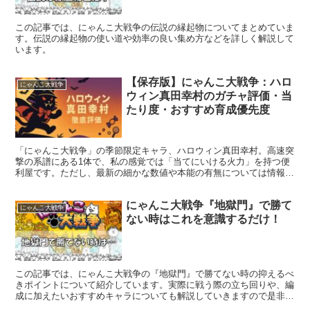
この記事では、にゃんこ大戦争の伝説の縁起物についてまとめていま
す。伝説の縁起物の使い道や効率の良い集め方などを詳しく解説して
います。
【保存版】にゃんこ大戦争：ハロ
にゃんこ大戦争
ウィン真田幸村のガチャ評価・当
たり度・おすすめ育成優先度
「にゃんこ大戦争」の季節限定キャラ、ハロウィン真田幸村。高速突
撃の系譜にある1体で、私の感覚では「当てにいける火力」を持つ便
利屋です。ただし、最新の細かな数値や本能の有無については情報が
古かったり断片的だったりします。そこで本記事では、分か...
にゃんこ大戦争『地獄門』で勝て
にゃんこ大戦争
ない時はこれを意識するだけ！
この記事では、にゃんこ大戦争の『地獄門』で勝てない時の抑えるべ
きポイントについて紹介しています。実際に戦う際の立ち回りや、編
成に加えたいおすすめキャラについても解説していきますので是非参
考にして見てください。