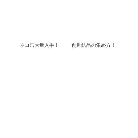
ネコ缶大量入手！
創世結晶の集め方！