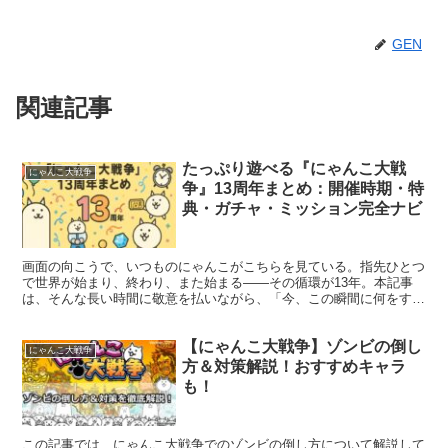
GEN
関連記事
たっぷり遊べる『にゃんこ大戦
にゃんこ大戦争
争』13周年まとめ：開催時期・特
典・ガチャ・ミッション完全ナビ
画面の向こうで、いつものにゃんこがこちらを見ている。指先ひとつ
で世界が始まり、終わり、また始まる——その循環が13年。本記事
は、そんな長い時間に敬意を払いながら、「今、この瞬間に何をすれ
ば最大限“得”できるのか」を一ページで見渡せるように編...
【にゃんこ大戦争】ゾンビの倒し
にゃんこ大戦争
方＆対策解説！おすすめキャラ
も！
この記事では、にゃんこ大戦争でのゾンビの倒し方について解説して