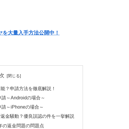
ヤを大量入手方法公開中！
次
可能？申請方法を徹底解説！
請～Androidの場合～
～iPhoneの場合～
で返金騒動？優良誤認の件を一挙解説
3年の返金問題の問題点