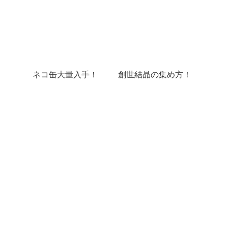
ネコ缶大量入手！
創世結晶の集め方！