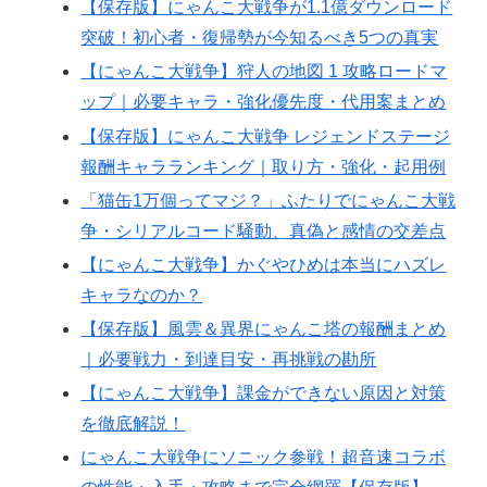
【保存版】にゃんこ大戦争が1.1億ダウンロード
突破！初心者・復帰勢が今知るべき5つの真実
【にゃんこ大戦争】狩人の地図 1 攻略ロードマ
ップ｜必要キャラ・強化優先度・代用案まとめ
【保存版】にゃんこ大戦争 レジェンドステージ
報酬キャラランキング｜取り方・強化・起用例
「猫缶1万個ってマジ？」ふたりでにゃんこ大戦
争・シリアルコード騒動、真偽と感情の交差点
【にゃんこ大戦争】かぐやひめは本当にハズレ
キャラなのか？
【保存版】風雲＆異界にゃんこ塔の報酬まとめ
｜必要戦力・到達目安・再挑戦の勘所
【にゃんこ大戦争】課金ができない原因と対策
を徹底解説！
にゃんこ大戦争にソニック参戦！超音速コラボ