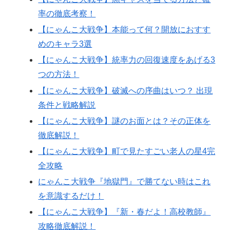
率の徹底考察！
【にゃんこ大戦争】本能って何？開放におすす
めのキャラ3選
【にゃんこ大戦争】統率力の回復速度をあげる3
つの方法！
【にゃんこ大戦争】破滅への序曲はいつ？ 出現
条件と戦略解説
【にゃんこ大戦争】謎のお面とは？その正体を
徹底解説！
【にゃんこ大戦争】町で見たすごい老人の星4完
全攻略
にゃんこ大戦争『地獄門』で勝てない時はこれ
を意識するだけ！
【にゃんこ大戦争】『新・春だよ！高校教師』
攻略徹底解説！