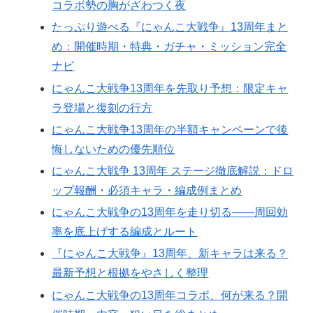
コラボ勢の胸がざわつく夜
たっぷり遊べる『にゃんこ大戦争』13周年まと
め：開催時期・特典・ガチャ・ミッション完全
ナビ
にゃんこ大戦争13周年を先取り予想：限定キャ
ラ登場と復刻の行方
にゃんこ大戦争13周年の半額キャンペーンで後
悔しないための優先順位
にゃんこ大戦争 13周年 ステージ徹底解説：ドロ
ップ報酬・必須キャラ・編成例まとめ
にゃんこ大戦争の13周年を走り切る——周回効
率を底上げする編成とルート
『にゃんこ大戦争』13周年、新キャラは来る？
最新予想と根拠をやさしく整理
にゃんこ大戦争の13周年コラボ、何が来る？開