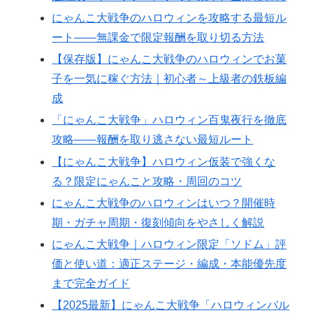
にゃんこ大戦争のハロウィンを攻略する最短ル
ート——無課金で限定報酬を取り切る方法
【保存版】にゃんこ大戦争のハロウィンでお菓
子を一気に稼ぐ方法｜初心者～上級者の鉄板編
成
「にゃんこ大戦争」ハロウィン百鬼夜行を徹底
攻略――報酬を取り逃さない最短ルート
【にゃんこ大戦争】ハロウィン仮装で強くな
る？限定にゃんこと攻略・周回のコツ
にゃんこ大戦争のハロウィンはいつ？開催時
期・ガチャ周期・復刻傾向をやさしく解説
にゃんこ大戦争｜ハロウィン限定「ソドム」評
価と使い道：適正ステージ・編成・本能優先度
まで完全ガイド
【2025最新】にゃんこ大戦争「ハロウィンバル