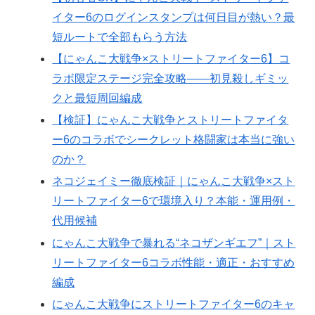
イター6のログインスタンプは何日目が熱い？最
短ルートで全部もらう方法
【にゃんこ大戦争×ストリートファイター6】コ
ラボ限定ステージ完全攻略——初見殺しギミッ
クと最短周回編成
【検証】にゃんこ大戦争とストリートファイタ
ー6のコラボでシークレット格闘家は本当に強い
のか？
ネコジェイミー徹底検証｜にゃんこ大戦争×スト
リートファイター6で環境入り？本能・運用例・
代用候補
にゃんこ大戦争で暴れる“ネコザンギエフ”｜スト
リートファイター6コラボ性能・適正・おすすめ
編成
にゃんこ大戦争にストリートファイター6のキャ