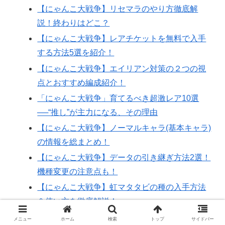
【にゃんこ大戦争】リセマラのやり方徹底解
説！終わりはどこ？
【にゃんこ大戦争】レアチケットを無料で入手
する方法5選を紹介！
【にゃんこ大戦争】エイリアン対策の２つの視
点とおすすめ編成紹介！
「にゃんこ大戦争」育てるべき超激レア10選
──“推し”が主力になる、その理由
【にゃんこ大戦争】ノーマルキャラ(基本キャラ)
の情報を総まとめ！
【にゃんこ大戦争】データの引き継ぎ方法2選！
機種変更の注意点も！
【にゃんこ大戦争】虹マタタビの種の入手方法
＆使い方を徹底解説！
【にゃんこ大戦争】お賽銭ってなに？ゼロから
メニュー
ホーム
検索
トップ
サイドバー