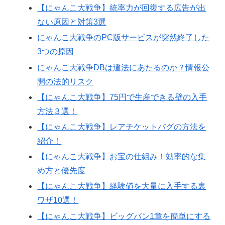
【にゃんこ大戦争】統率力が回復する広告が出
ない原因と対策3選
にゃんこ大戦争のPC版サービスが突然終了した
3つの原因
にゃんこ大戦争DBは違法にあたるのか？情報公
開の法的リスク
【にゃんこ大戦争】75円で生産できる壁の入手
方法３選！
【にゃんこ大戦争】レアチケットバグの方法を
紹介！
【にゃんこ大戦争】お宝の仕組み！効率的な集
め方と優先度
【にゃんこ大戦争】経験値を大量に入手する裏
ワザ10選！
【にゃんこ大戦争】ビッグバン1章を簡単にする