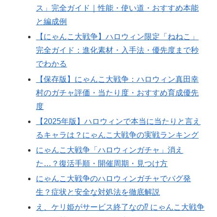
ス」完全ガイド｜性能・使い道・おすすめ本能
と編成例
【にゃんこ大戦争】ハロウィン限定「ねねこ」
完全ガイド：進化素材・入手法・優先度まで秒
でわかる
【保存版】にゃんこ大戦争：ハロウィン真田幸
村のガチャ評価・当たり度・おすすめ育成優先
度
【2025年版】ハロウィンで本当に当たりと言え
るキャラは？にゃんこ大戦争の実戦ランキング
にゃんこ大戦争「ハロウィンガチャ」消え
た…？復活手順・開催周期・見つけ方
にゃんこ大戦争のハロウィンガチャでバグ発
生？症状と安全な対処法を徹底解説
え、ケリ姫がサービス終了なの⁉ にゃんこ大戦争