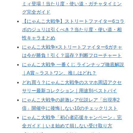
ミィ登場！当たり度・使い道・ガチャタイミン
グ完全ガイド
【にゃんこ大戦争】ストリートファイター6コラ
ボのジュリは引くべき？当たり度・使い道・相
性キャラまとめ
にゃんこ大戦争×ストリートファイター6ガチャ
は今が勝負！引く？温存？判断フローチャート
にゃんこ大戦争 一番くじ ラインナップ徹底解説
｜A賞～ラストワン、推しはどれ？
どれ買う？にゃんこ大戦争のスマホ周辺アクセ
サリー最新コレクション｜用途別ベストバイ
にゃんこ大戦争の超激レア伝説レア「出現率2
倍」開催中に後悔しない10のチェックリスト
にゃんこ大戦争「初心者応援キャンペーン」完
全ガイド｜いま始めて損しない受け取り方