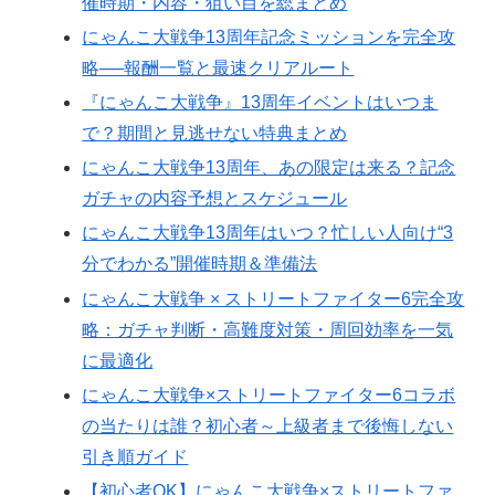
催時期・内容・狙い目を総まとめ
にゃんこ大戦争13周年記念ミッションを完全攻
略──報酬一覧と最速クリアルート
『にゃんこ大戦争』13周年イベントはいつま
で？期間と見逃せない特典まとめ
にゃんこ大戦争13周年、あの限定は来る？記念
ガチャの内容予想とスケジュール
にゃんこ大戦争13周年はいつ？忙しい人向け“3
分でわかる”開催時期＆準備法
にゃんこ大戦争 × ストリートファイター6完全攻
略：ガチャ判断・高難度対策・周回効率を一気
に最適化
にゃんこ大戦争×ストリートファイター6コラボ
の当たりは誰？初心者～上級者まで後悔しない
引き順ガイド
【初心者OK】にゃんこ大戦争×ストリートファ